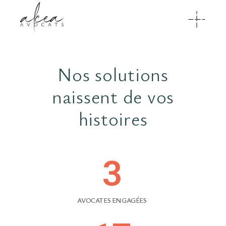
N
o
s
s
o
l
u
t
i
o
n
s
n
a
i
s
s
e
n
t
d
e
v
o
s
h
i
s
t
o
i
r
e
s
3
AVOCATES ENGAGÉES